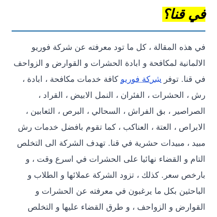
قنا؟
ه المقالة ، كل ما تود معرفته عن شركة فوريو
انية لمكافحة و ابادة الحشرات و القوارض و الزواحف
ا. توفر
شركة فوريو
كافة خدمات مكافحة ، ابادة ،
لحشرات ، الفئران ، النمل الابيض ، القراد ،
صير ، بق الفراش ، السحالي ، البرص ، الثعابين ،
اص ، العتة ، العناكب ، كما تقوم بافضل خدمات رش
، مبيدات حشرية في قنا. تهدف الشركة الى التخلص
 و القضاء نهائيا على الحشرات في اسرع وقت ، و
 سعر. كذلك ، تزود الشركة عملائها و الطلاب و
ثين بكل ما يرغبون في معرفته عن الحشرات و
رض و الزواحف ، و طرق القضاء عليها و التخلص