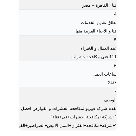
قنا ، القاهرة – مصر
4
نطاق تقديم الخدمات
قنا و الأحياء القريبة منها
5
عدد العمال و الخبراء
111 فني مكافحة حشرات
6
ساعات العمل
24/7
7
الوصف
تقدم شركة فوريو لمكافحة الحشرات و القوارض افضل خدمات مكافحة ، ابادة ، رش 
“+شركة+مكافحة+حشرات+في+قنا+”
“+شركة+مكافحة+الفئران+النمل الابيض+الصراصير+القراد+بق الفراش+العتة