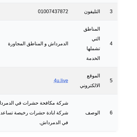
3
التليفون
01007437872
المناطق
التي
4
الدمرداش و المناطق المجاورة
تشملها
الخدمة
الموقع
4u.live
5
الالكتروني
شركة مكافحة حشرات في الدمرداش 
6
الوصف
شركة ابادة حشرات رخيصة تساعدك في 
في الدمرداش.